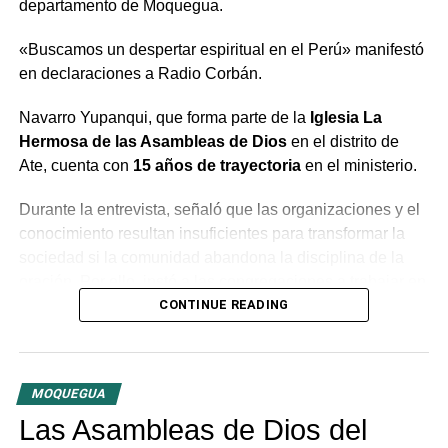
departamento de Moquegua.
«Buscamos un despertar espiritual en el Perú» manifestó
en declaraciones a Radio Corbán.
Navarro Yupanqui, que forma parte de la
Iglesia La
Hermosa de las Asambleas de Dios
en el distrito de
Ate, cuenta con
15 años de trayectoria
en el ministerio.
Durante la entrevista, señaló que las organizaciones y el
conocimiento resultan insuficientes para transformar la
sociedad si la comunidad abandona la disciplina de la
oración. Por ello, instó a las congregaciones a trabajar en
conjunto bajo la guía del Espíritu Santo para generar un
CONTINUE READING
cambio profundo en la población.
El predicador concluyó con un llamado a la unidad entre
MOQUEGUA
las distintas congregaciones para impulsar la fe en las
tres provincias del departamento.
Las Asambleas de Dios del