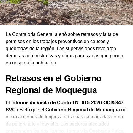
las autoridades salientes y entrantes. Finalmente,
remarcó que las Asambleas de Dios del Perú celebran su
19.ª Confraternidad Regional en Ilo reafirmando el
compromiso de la iglesia de orar constantemente por el
bienestar del país.
La Contraloría General alertó sobre retrasos y falta de
permisos en los trabajos preventivos en cauces y
quebradas de la región. Las supervisiones revelaron
demoras administrativas y obras paralizadas que ponen
en riesgo a la población.
Retrasos en el Gobierno
Regional de Moquegua
El
Informe de Visita de Control N° 015-2026-OCI/5347-
SVC
reveló que el
Gobierno Regional de Moquegua
no
inició acciones de limpieza en zonas catalogadas como
de peligro alto y muy alto. Los sectores afectados
comprenden los ríos Tambo, Torata y la Quebrada Palca,