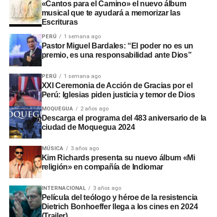
Rinconada, a pesar de disponer de recursos económicos
«Cantos para el Camino» el nuevo álbum
musical que te ayudará a memorizar las
institucionales.
Escrituras
Adicionalmente, en el sector
Montalvo
, maquinaria
PERÚ
1 semana ago
Pastor Miguel Bardales: “El poder no es un
laboró sin la autorización de la
Autoridad Administrativa
premio, es una responsabilidad ante Dios”
del Agua
. En Santo Domingo y El Conde, las labores
iniciaron sin actas de suscripción ni la presencia de
PERÚ
1 semana ago
ingenieros residentes o inspectores.
XXI Ceremonia de Acción de Gracias por el
Perú: Iglesias piden justicia y temor de Dios
Consecuencias y
MOQUEGUA
2 años ago
Descarga el programa del 483 aniversario de la
recomendaciones ante El Niño
ciudad de Moquegua 2024
Las situaciones adversas detectadas comprometen la
MÚSICA
3 años ago
Kim Richards presenta su nuevo álbum «Mi
seguridad ante posibles inundaciones. Por ello, la
religión» en compañía de Indiomar
entidad fiscalizadora recomendó a las autoridades
locales y regionales adoptar medidas urgentes para
INTERNACIONAL
3 años ago
proteger viviendas, familias y zonas de cultivo.
Película del teólogo y héroe de la resistencia
Dietrich Bonhoeffer llega a los cines en 2024
(Trailer)