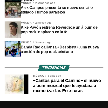
MÚSICA
2 semanas ago
Alex Campos presenta su nuevo sencillo
titulado Fuimos paralelos
MÚSICA
2 meses ago
Kike Pavón estrena Reverdece un álbum de
pop rock inspirado en la fe
MÚSICA
3 meses ago
Banda Radical lanza «Despierta», una nueva
canción de pop rock cristiano
TENDENCIAS
MÚSICA
5 días ago
«Cantos para el Camino» el nuevo
álbum musical que te ayudará a
memorizar las Escrituras