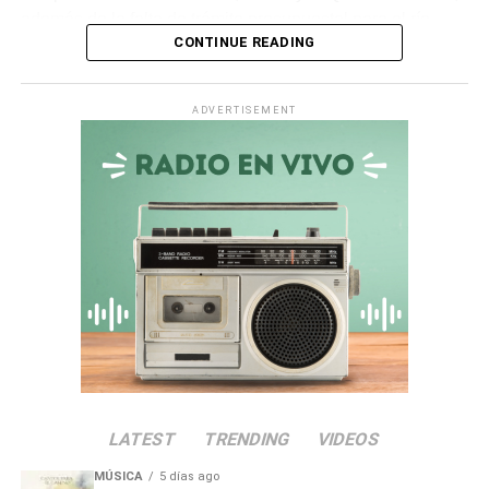
además de la falta de trámite presupuestal para el río
CONTINUE READING
Ichuña.
Asimismo, en la
quebrada Chiquilao
, el servicio de
ADVERTISEMENT
descolmatación adjudicado por
S/ 70 000
quedó
totalmente paralizado. La empresa contratista comunicó
la nulidad del servicio debido a incompatibilidades en los
términos de referencia, dejando vulnerable a la zona.
Irregularidades en la
Municipalidad Distrital de San
Antonio
El
Informe de Visita de Control N° 017-2026-OCI/0446-
SVC
alertó que la
Municipalidad Distrital de San
LATEST
TRENDING
VIDEOS
Antonio
no aprobó el presupuesto para las
intervenciones en los sectores de Chamos del Pino y La
MÚSICA
5 días ago