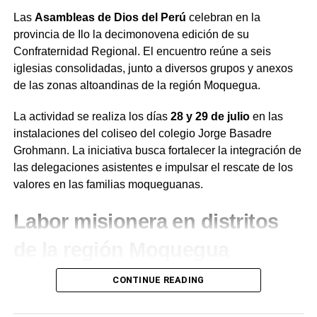
Las
Asambleas de Dios del Perú
celebran en la
provincia de Ilo la decimonovena edición de su
Confraternidad Regional. El encuentro reúne a seis
iglesias consolidadas, junto a diversos grupos y anexos
de las zonas altoandinas de la región Moquegua.
La actividad se realiza los días
28 y 29 de julio
en las
instalaciones del coliseo del colegio Jorge Basadre
Grohmann. La iniciativa busca fortalecer la integración de
las delegaciones asistentes e impulsar el rescate de los
valores en las familias moqueguanas.
Labor misionera en distritos
de la región Moquegua
Durante el desarrollo de la jornada, el presidente de la
CONTINUE READING
institución en la región Moquegua,
Juan de Dios
Ramírez
, destacó la labor de evangelización que