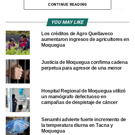
CONTINUE READING
Represa Chilota
: 20 millones de metros cúbicos
(MM³)
YOU MAY LIKE
Represa Coralaque
: 120 millones de metros
Los créditos de Agro Quellaveco
cúbicos (MM³)
aumentaron ingresos de agricultores en
Represa Cuturi
: 20,4 millones de metros cúbicos
Moquegua
(MM³)
Represa Tambillo
: 4,5 millones de metros cúbicos
Justicia de Moquegua confirma cadena
perpetua para agresor de una menor
(MM³)
Reformulación de la Represa Paltuture
: 90
millones de metros cúbicos (MM³) a cargo del
Hospital Regional de Moquegua utilizó
MIDAGRI
un mamógrafo defectuoso en
campañas de despistaje de cáncer
Estas infraestructuras forman parte de un paquete de 22
proyectos a nivel nacional, con una inversión superior a
Senamhi advierte fuerte incremento de
los 24 mil millones de dólares, destinados a mitigar la
la temperatura diurna en Tacna y
crisis hídrica en 14 regiones del país.
Moquegua