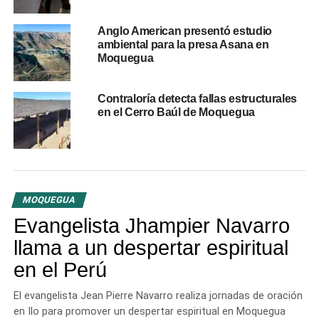
Firma de convenio y declaraciones
Anglo American presentó estudio
La gobernadora Gilia Gutiérrez Ayala anunció que el 4 de
ambiental para la presa Asana en
Moquegua
abril se suscribirá un convenio entre el Gobierno
Regional de Moquegua y el MIDAGRI, con la presencia
de autoridades locales y el comité técnico. «Desde el
Contraloría detecta fallas estructurales
en el Cerro Baúl de Moquegua
inicio de nuestra gestión, priorizamos el tema hídrico.
Esta victoria es resultado del esfuerzo del pueblo y del
trabajo conjunto con alcaldes y el comité técnico de
recursos hídricos», destacó.
La construcción de estas represas asegurará el
MOQUEGUA
almacenamiento de más de 200 millones de metros
Evangelista Jhampier Navarro
cúbicos de agua para consumo humano y riego agrícola,
llama a un despertar espiritual
consolidando a Moquegua como un eje clave en la
producción agroexportadora.
en el Perú
Apoyo técnico y gestión
El evangelista Jean Pierre Navarro realiza jornadas de oración
en Ilo para promover un despertar espiritual en Moquegua