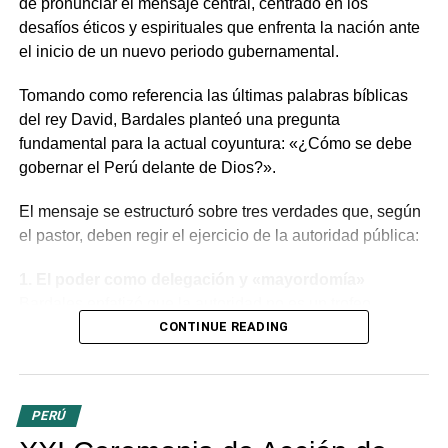
de pronunciar el mensaje central, centrado en los
desafíos éticos y espirituales que enfrenta la nación ante
el inicio de un nuevo periodo gubernamental.
Tomando como referencia las últimas palabras bíblicas
del rey David, Bardales planteó una pregunta
fundamental para la actual coyuntura: «¿Cómo se debe
gobernar el Perú delante de Dios?».
El mensaje se estructuró sobre tres verdades que, según
el pastor, deben regir el ejercicio de la autoridad pública:
1. El poder como delegación y «mayordomía»
Bardales enfatizó que la autoridad no es un trofeo
político, sino una delegación divina. Dirigiéndose a la
CONTINUE READING
mandataria y a los miembros del Congreso, aclaró que el
poder recibido es una
responsabilidad o
«mayordomía»
por la cual se deberán rendir cuentas
PERÚ
ante Dios, tanto por lo público como por lo privado. «Los
evangélicos creemos que no existe poder humano sin el