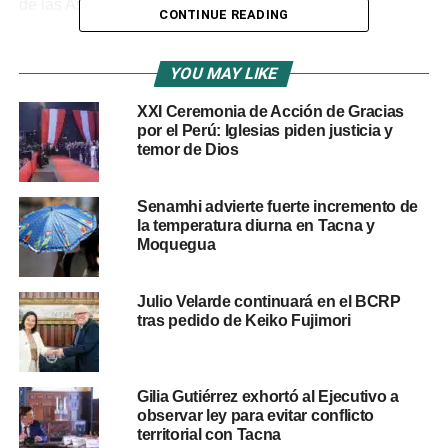
de las Asambleas de Dios.
CONTINUE READING
El evento se organizó en el marco del Mes de la Biblia,
recordando que este Sagrado Libro fue impreso por
YOU MAY LIKE
primera vez en español en septiembre de 1569.
XXI Ceremonia de Acción de Gracias
por el Perú: Iglesias piden justicia y
Ver video
aquí
.
temor de Dios
RELATED TOPICS:
BIBLIA
IGLESIA
Senamhi advierte fuerte incremento de
IGLESIAS EVANGÉLICAS
PERÚ
TACNA
la temperatura diurna en Tacna y
Moquegua
UP NEXT
Alta radiación UV en Moquegua y Tacna durante
la primavera 2024
Julio Velarde continuará en el BCRP
tras pedido de Keiko Fujimori
DON'T MISS
La muerte de Fujimori a los 86 años y su condena
por violación de derechos humanos en Perú
Gilia Gutiérrez exhortó al Ejecutivo a
observar ley para evitar conflicto
territorial con Tacna