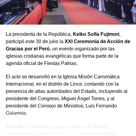
venta de sentencias judiciales y actos de corrupción
ciudadana.
Finalmente, el pastor Bardales advirtió que para lograr la
La presidenta de la República,
Keiko Sofía Fujimori
,
anhelada reconciliación en un país «herido y dividido»,
participó este 30 de julio la
XXI Ceremonia de Acción de
es imperativo realizar dos renuncias:
Gracias por el Perú
, un evento organizado por las
iglesias cristianas evangélicas que forma parte de la
Renunciar a la
agenda oficial de Fiestas Patrias.
soberbia
, a la que
El acto se desarrolló en la Iglesia Misión Carismática
calificó como el «virus
Internacional, en el distrito de Lince, contando con la
del poder», y
renunciar
presencia de altas autoridades del Estado, incluyendo al
a la «acusación
presidente del Congreso, Miguel Ángel Torres, y al
presidente del Consejo de Ministros, Luis Fernando
crónica»
, considerada
Galarreta.
la semilla del odio y la
Durante la ceremonia, que se realiza de manera
discordia.
ininterrumpida desde el año 2006, el
pastor Miguel