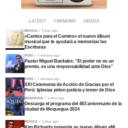
quedó fijada para el
miércoles 30 de julio a las 09:00
horas
. La propuesta respondió a la necesidad de atender
acciones prioritarias durante el proceso de transición
LATEST
TRENDING
VIDEOS
gubernamental.
MÚSICA
5 días ago
El evento oficial contará con
transmisión en directo a
«Cantos para el Camino» el nuevo álbum
nivel nacional
para facilitar la participación ciudadana
musical que te ayudará a memorizar las
Escrituras
desde distintas regiones. Con esta actividad, la
comunidad evangélica ratificó su respaldo cívico y sus
PERÚ
1 semana ago
Pastor Miguel Bardales: “El poder no es un
oraciones por la gestión de las nuevas autoridades.
premio, es una responsabilidad ante Dios”
PERÚ
1 semana ago
XXI Ceremonia de Acción de Gracias por el
Perú: Iglesias piden justicia y temor de Dios
MOQUEGUA
2 años ago
Descarga el programa del 483 aniversario de la
ciudad de Moquegua 2024
MÚSICA
3 años ago
Kim Richards presenta su nuevo álbum «Mi