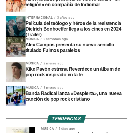
religión» en compañía de Indiomar
INTERNACIONAL
3 años ago
Película del teólogo y héroe de la resistencia
Dietrich Bonhoeffer llega a los cines en 2024
(Trailer)
MÚSICA
2 semanas ago
Alex Campos presenta su nuevo sencillo
titulado Fuimos paralelos
MÚSICA
2 meses ago
Kike Pavón estrena Reverdece un álbum de
pop rock inspirado en la fe
MÚSICA
3 meses ago
Banda Radical lanza «Despierta», una nueva
canción de pop rock cristiano
TENDENCIAS
MÚSICA
5 días ago