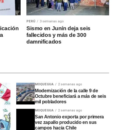
PERÚ
3 semanas ago
ficación
Sismo en Junín deja seis
ra
fallecidos y más de 300
damnificados
MOQUEGUA
2 semanas ago
Modernización de la calle 9 de
Octubre beneficiará a más de seis
mil pobladores
MOQUEGUA
2 semanas ago
San Antonio exporta por primera
vez zapallo producido en sus
campos hacia Chile