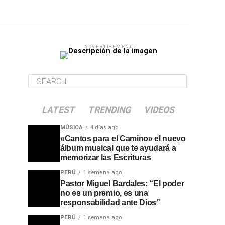
ADVERTISEMENT
LATEST
TRENDING
VIDEOS
MÚSICA
4 días ago
«Cantos para el Camino» el nuevo
álbum musical que te ayudará a
memorizar las Escrituras
PERÚ
1 semana ago
Pastor Miguel Bardales: “El poder
no es un premio, es una
responsabilidad ante Dios”
PERÚ
1 semana ago