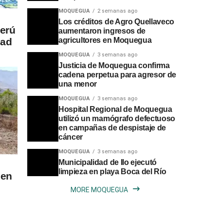
MOQUEGUA
2 semanas ago
Los créditos de Agro Quellaveco
erú
aumentaron ingresos de
dad
agricultores en Moquegua
MOQUEGUA
3 semanas ago
Justicia de Moquegua confirma
cadena perpetua para agresor de
una menor
MOQUEGUA
3 semanas ago
Hospital Regional de Moquegua
utilizó un mamógrafo defectuoso
en campañas de despistaje de
cáncer
MOQUEGUA
3 semanas ago
Municipalidad de Ilo ejecutó
limpieza en playa Boca del Río
 en
MORE MOQUEGUA