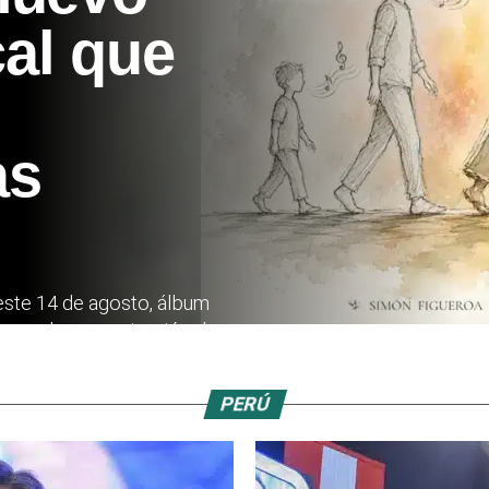
al que
as
este 14 de agosto, álbum
 para la memorización de...
PERÚ