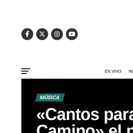
EN VIVO
N
MÚSICA
«Cantos para
Camino» el 