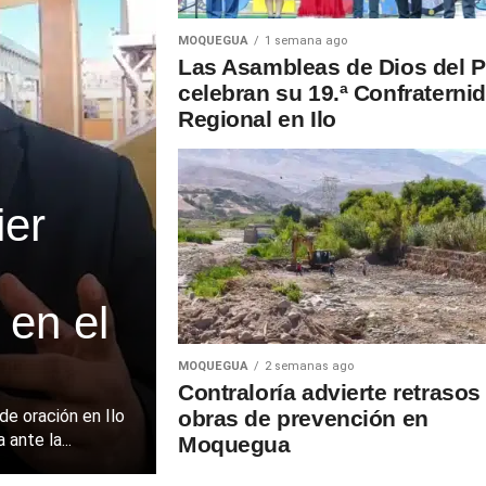
MOQUEGUA
1 semana ago
Las Asambleas de Dios del P
celebran su 19.ª Confraterni
Regional en Ilo
ier
 en el
MOQUEGUA
2 semanas ago
Contraloría advierte retrasos
de oración en Ilo
obras de prevención en
ante la...
Moquegua