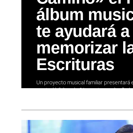
álbum music
te ayudará a
memorizar l
Escrituras
Un proyecto musical familiar presentará 
musical bíblico de 21 canciones diseñado