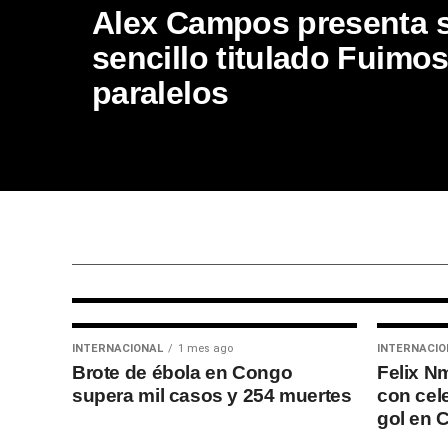
Alex Campos presenta 
sencillo titulado Fuimo
paralelos
INTERNACIONAL
1 semana ago
Misionero peruano Arkani
relata grave persecución e
India y su labor en una
«iglesia sin paredes» en
Filipinas
INTERNACIONAL
1 mes ago
INTERNACIO
Brote de ébola en Congo
Felix N
supera mil casos y 254 muertes
con cel
gol en 