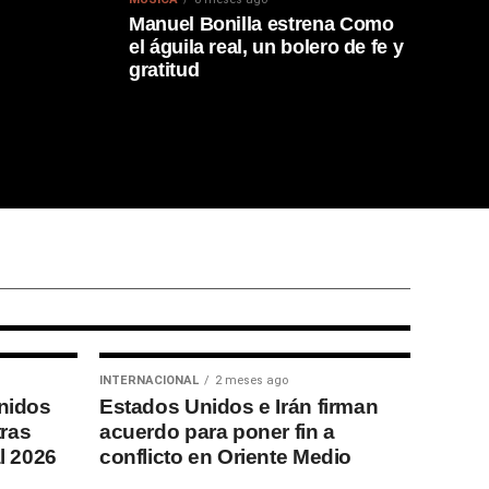
Manuel Bonilla estrena Como
el águila real, un bolero de fe y
gratitud
rona campeón
26 tras vencer
INTERNACIONAL
2 meses ago
nidos
Estados Unidos e Irán firman
tras
acuerdo para poner fin a
l 2026
conflicto en Oriente Medio