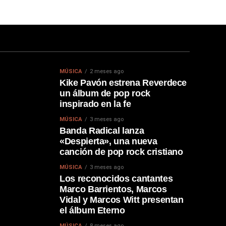
MÚSICA
2 meses ago
Kike Pavón estrena Reverdece
un álbum de pop rock
inspirado en la fe
MÚSICA
3 meses ago
Banda Radical lanza
«Despierta», una nueva
canción de pop rock cristiano
MÚSICA
3 meses ago
Los reconocidos cantantes
Marco Barrientos, Marcos
Vidal y Marcos Witt presentan
el álbum Eterno
MÚSICA
8 meses ago