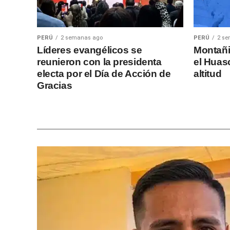
PERÚ
2 semanas ago
PERÚ
2 s
Líderes evangélicos se
Montañi
reunieron con la presidenta
el Huas
electa por el Día de Acción de
altitud
Gracias