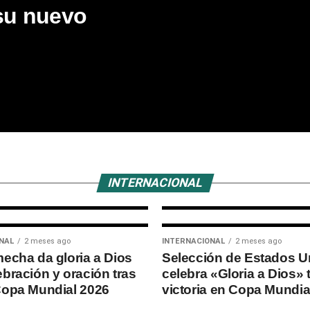
su nuevo
s
n
INTERNACIONAL
3 semanas ago
España se co
del Mundial 20
a Argentina
INTERNACIONAL
NAL
2 meses ago
INTERNACIONAL
2 meses ago
mecha da gloria a Dios
Selección de Estados U
ebración y oración tras
celebra «Gloria a Dios» 
Copa Mundial 2026
victoria en Copa Mundia