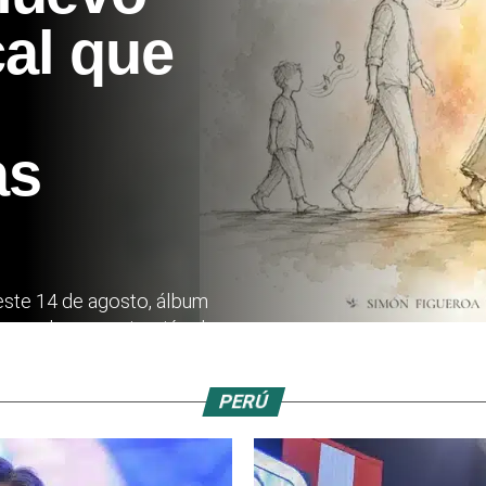
al que
as
este 14 de agosto, álbum
 para la memorización de...
PERÚ