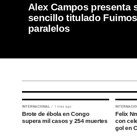
Alex Campos presenta 
sencillo titulado Fuimo
paralelos
INTERNACIONAL
1 semana ago
Misionero peruano Arkani
relata grave persecución e
India y su labor en una
«iglesia sin paredes» en
Filipinas
INTERNACIONAL
1 mes ago
INTERNACIO
Brote de ébola en Congo
Felix N
supera mil casos y 254 muertes
con cel
gol en 