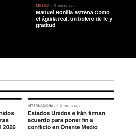
MÚSICA
8 meses ago
Manuel Bonilla estrena Como
el águila real, un bolero de fe y
gratitud
rona campeón
26 tras vencer
INTERNACIONAL
2 meses ago
nidos
Estados Unidos e Irán firman
tras
acuerdo para poner fin a
l 2026
conflicto en Oriente Medio