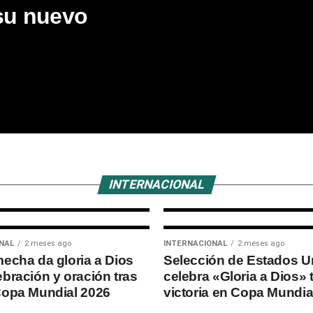
su nuevo
s
n
INTERNACIONAL
2 semanas ago
España se co
del Mundial 20
a Argentina
INTERNACIONAL
NAL
2 meses ago
INTERNACIONAL
2 meses ago
mecha da gloria a Dios
Selección de Estados U
ebración y oración tras
celebra «Gloria a Dios» 
Copa Mundial 2026
victoria en Copa Mundia