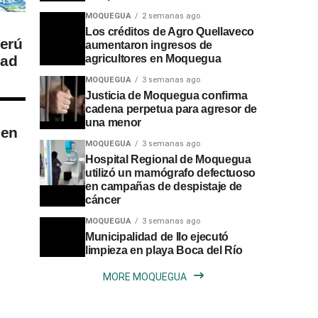
MOQUEGUA
2 semanas ago
Los créditos de Agro Quellaveco
erú
aumentaron ingresos de
dad
agricultores en Moquegua
MOQUEGUA
3 semanas ago
Justicia de Moquegua confirma
cadena perpetua para agresor de
una menor
 en
MOQUEGUA
3 semanas ago
Hospital Regional de Moquegua
utilizó un mamógrafo defectuoso
en campañas de despistaje de
cáncer
MOQUEGUA
3 semanas ago
Municipalidad de Ilo ejecutó
limpieza en playa Boca del Río
MORE MOQUEGUA