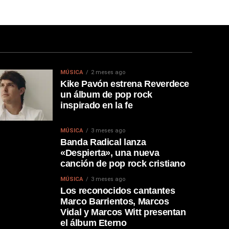
MÚSICA
2 meses ago
Kike Pavón estrena Reverdece
un álbum de pop rock
inspirado en la fe
MÚSICA
3 meses ago
Banda Radical lanza
«Despierta», una nueva
canción de pop rock cristiano
MÚSICA
3 meses ago
Los reconocidos cantantes
Marco Barrientos, Marcos
Vidal y Marcos Witt presentan
el álbum Eterno