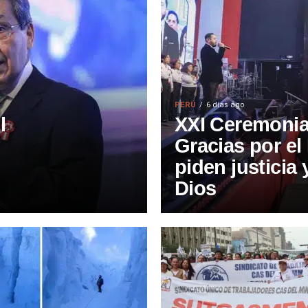
PERÚ
6 días ago
l
XXI Ceremonia
Gracias por el 
piden justicia
Dios