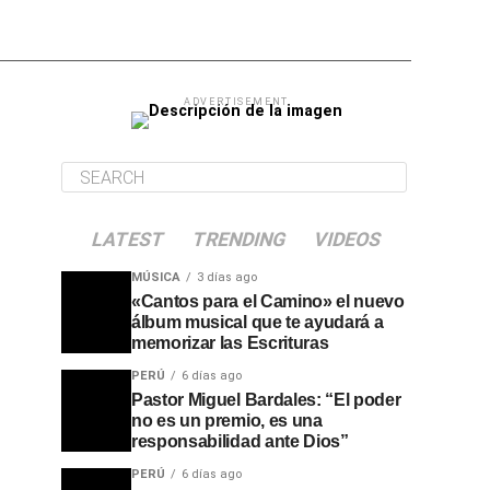
ADVERTISEMENT
LATEST
TRENDING
VIDEOS
MÚSICA
3 días ago
«Cantos para el Camino» el nuevo
álbum musical que te ayudará a
memorizar las Escrituras
PERÚ
6 días ago
Pastor Miguel Bardales: “El poder
no es un premio, es una
responsabilidad ante Dios”
PERÚ
6 días ago