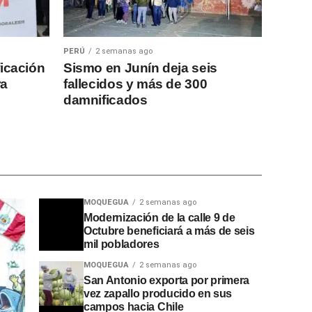
PERÚ
2 semanas ago
ficación
Sismo en Junín deja seis
ra
fallecidos y más de 300
damnificados
MOQUEGUA
2 semanas ago
Modernización de la calle 9 de
Octubre beneficiará a más de seis
mil pobladores
MOQUEGUA
2 semanas ago
San Antonio exporta por primera
vez zapallo producido en sus
campos hacia Chile