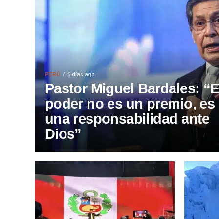
PERÚ
6 días ago
Pastor Miguel Bardales: “E
poder no es un premio, es
una responsabilidad ante
Dios”