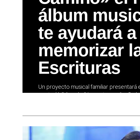
álbum music
te ayudará a
memorizar l
Escrituras
Un proyecto musical familiar presentará 
musical bíblico de 21 canciones diseñado