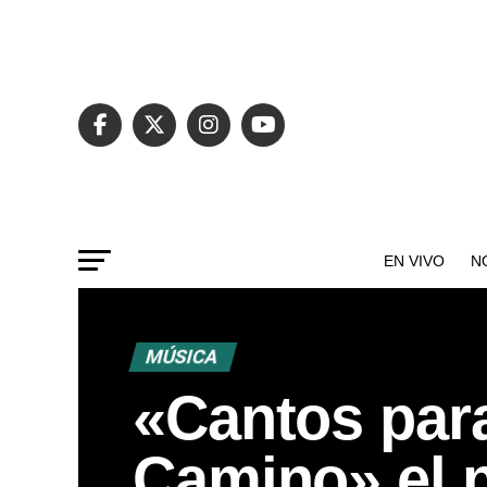
EN VIVO
N
MÚSICA
«Cantos para
Camino» el 