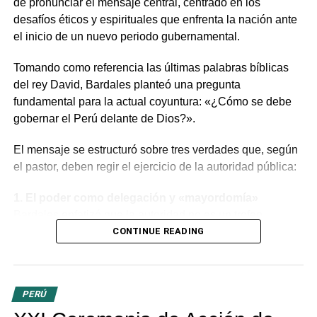
de pronunciar el mensaje central, centrado en los
desafíos éticos y espirituales que enfrenta la nación ante
el inicio de un nuevo periodo gubernamental.
Tomando como referencia las últimas palabras bíblicas
del rey David, Bardales planteó una pregunta
fundamental para la actual coyuntura: «¿Cómo se debe
gobernar el Perú delante de Dios?».
El mensaje se estructuró sobre tres verdades que, según
el pastor, deben regir el ejercicio de la autoridad pública:
1. El poder como delegación y «mayordomía»
Bardales enfatizó que la autoridad no es un trofeo
político, sino una delegación divina. Dirigiéndose a la
CONTINUE READING
mandataria y a los miembros del Congreso, aclaró que el
poder recibido es una
responsabilidad o
«mayordomía»
por la cual se deberán rendir cuentas
PERÚ
ante Dios, tanto por lo público como por lo privado. «Los
evangélicos creemos que no existe poder humano sin el