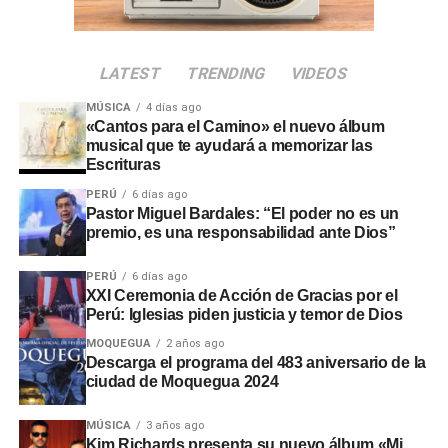
quedó fijada para el
miércoles 30 de julio a las 09:00
horas
. La propuesta respondió a la necesidad de atender
acciones prioritarias durante el proceso de transición
LATEST
TRENDING
VIDEOS
gubernamental.
MÚSICA
4 días ago
El evento oficial contará con
transmisión en directo a
«Cantos para el Camino» el nuevo álbum
nivel nacional
para facilitar la participación ciudadana
musical que te ayudará a memorizar las
Escrituras
desde distintas regiones. Con esta actividad, la
comunidad evangélica ratificó su respaldo cívico y sus
PERÚ
6 días ago
Pastor Miguel Bardales: “El poder no es un
oraciones por la gestión de las nuevas autoridades.
premio, es una responsabilidad ante Dios”
PERÚ
6 días ago
XXI Ceremonia de Acción de Gracias por el
Perú: Iglesias piden justicia y temor de Dios
MOQUEGUA
2 años ago
Descarga el programa del 483 aniversario de la
ciudad de Moquegua 2024
MÚSICA
3 años ago
Kim Richards presenta su nuevo álbum «Mi