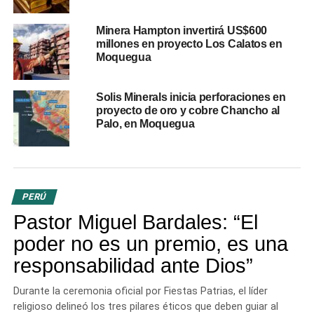
Perú, conocida por operar una de las minas más grandes
de cobre y zinc del mundo, ubicada en la región de
Minera Hampton invertirá US$600
Áncash, a 4,300 metros sobre el nivel del mar. La mina
millones en proyecto Los Calatos en
Moquegua
extrae cobre, zinc, plata y molibdeno, y su concentradora
procesa grandes cantidades de mineral.
Solis Minerals inicia perforaciones en
proyecto de oro y cobre Chancho al
RELATED TOPICS:
ÁNCASH
ANTAMINA
MINERÍA
Palo, en Moquegua
UP NEXT
Organismos internacionales rechazan recorte
presupuestal a la Contraloría del Perú
DON'T MISS
PERÚ
Nueva ley entra en vigencia y da inicio al OECE
Pastor Miguel Bardales: “El
para mejorar contrataciones públicas
poder no es un premio, es una
responsabilidad ante Dios”
Durante la ceremonia oficial por Fiestas Patrias, el líder
religioso delineó los tres pilares éticos que deben guiar al