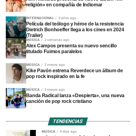
religión» en compañía de Indiomar
INTERNACIONAL
3 años ago
Película del teólogo y héroe de la resistencia
Dietrich Bonhoeffer llega a los cines en 2024
(Trailer)
MÚSICA
2 semanas ago
Alex Campos presenta su nuevo sencillo
titulado Fuimos paralelos
MÚSICA
2 meses ago
Kike Pavón estrena Reverdece un álbum de
pop rock inspirado en la fe
MÚSICA
3 meses ago
Banda Radical lanza «Despierta», una nueva
canción de pop rock cristiano
TENDENCIAS
MÚSICA
4 días ago