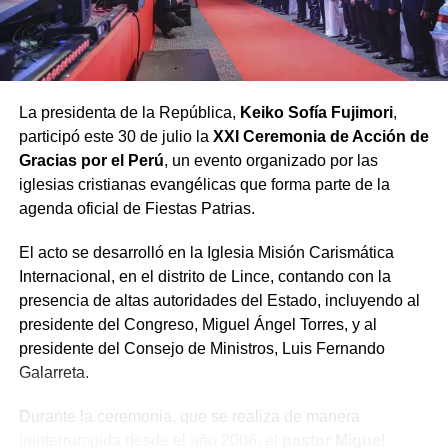
venta de sentencias judiciales y actos de corrupción
ciudadana.
Finalmente, el pastor Bardales advirtió que para lograr la
La presidenta de la República,
Keiko Sofía Fujimori
,
anhelada reconciliación en un país «herido y dividido»,
participó este 30 de julio la
XXI Ceremonia de Acción de
es imperativo realizar dos renuncias:
Gracias por el Perú
, un evento organizado por las
iglesias cristianas evangélicas que forma parte de la
Renunciar a la
agenda oficial de Fiestas Patrias.
soberbia
, a la que
El acto se desarrolló en la Iglesia Misión Carismática
calificó como el «virus
Internacional, en el distrito de Lince, contando con la
del poder», y
renunciar
presencia de altas autoridades del Estado, incluyendo al
a la «acusación
presidente del Congreso, Miguel Ángel Torres, y al
presidente del Consejo de Ministros, Luis Fernando
crónica»
, considerada
Galarreta.
la semilla del odio y la
Durante la ceremonia, que se realiza de manera
discordia.
ininterrumpida desde el año 2006, el
pastor Miguel